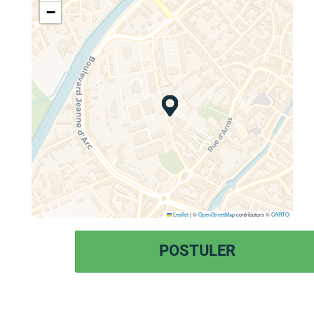
−
Leaflet
|
©
OpenStreetMap
contributors ©
CARTO
POSTULER