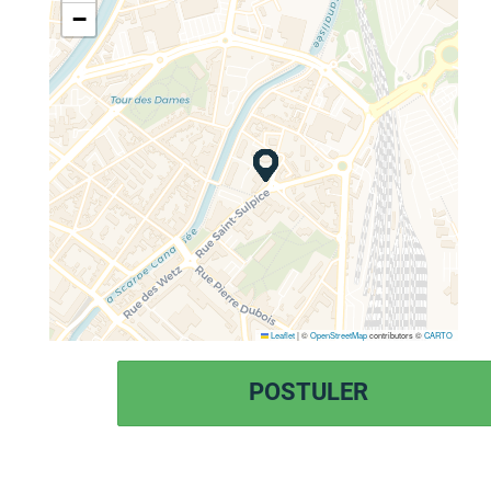
−
Leaflet
|
©
OpenStreetMap
contributors ©
CARTO
POSTULER